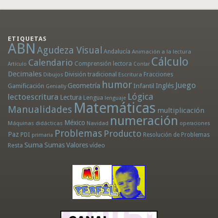
ETIQUETAS
ABN
Agudeza Visual
Andalucía
Animación a la lectura
Cálculo
Calendario
Comprensión lectora
Artículo
Contar
Decimales
División tradicional
Fracciones
Dibujos
Escritura
humor
Juego
Geometría
Infantil
Inglés
Gamificación
Genially
Lógica
lectoescritura
Lectura
Lengua
lenguaje
Matemáticas
Manualidades
multiplicación
numeración
México
Máquinas didácticas
Navidad
operaciones
Problemas
Producto
Paz
PDI
Resolución de Problemas
primaria
Suma
Sumas
Valores
Resta
vídeo