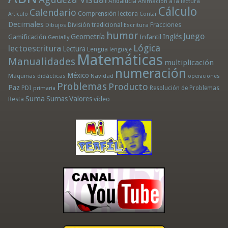
Andalucía
Animación a la lectura
Cálculo
Calendario
Comprensión lectora
Artículo
Contar
Decimales
División tradicional
Fracciones
Dibujos
Escritura
humor
Juego
Geometría
Infantil
Inglés
Gamificación
Genially
Lógica
lectoescritura
Lectura
Lengua
lenguaje
Matemáticas
Manualidades
multiplicación
numeración
México
Máquinas didácticas
Navidad
operaciones
Problemas
Producto
Paz
PDI
Resolución de Problemas
primaria
Suma
Sumas
Valores
Resta
vídeo