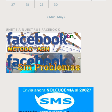
27
28
29
30
« Mar
May »
ÚNETE A NUESTROS FACEBOOK