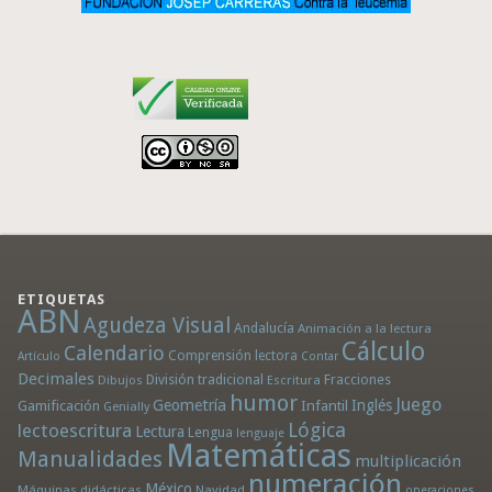
ETIQUETAS
ABN
Agudeza Visual
Andalucía
Animación a la lectura
Cálculo
Calendario
Comprensión lectora
Artículo
Contar
Decimales
División tradicional
Fracciones
Dibujos
Escritura
humor
Juego
Geometría
Infantil
Inglés
Gamificación
Genially
Lógica
lectoescritura
Lectura
Lengua
lenguaje
Matemáticas
Manualidades
multiplicación
numeración
México
Máquinas didácticas
Navidad
operaciones