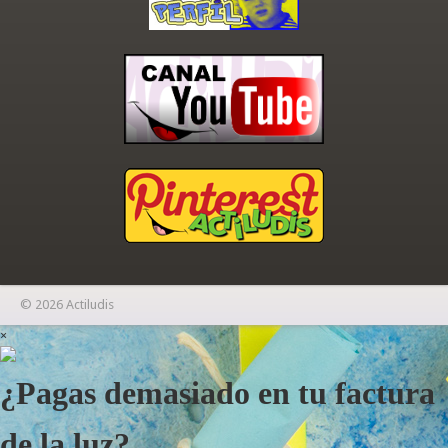
© 2026 Actiludis
×
¿Pagas demasiado en tu factura
de la luz?