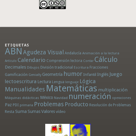
ETIQUETAS
ABN
Agudeza Visual
Andalucía
Animación a la lectura
Cálculo
Calendario
Comprensión lectora
Artículo
Contar
Decimales
División tradicional
Fracciones
Dibujos
Escritura
humor
Juego
Geometría
Infantil
Inglés
Gamificación
Genially
Lógica
lectoescritura
Lectura
Lengua
lenguaje
Matemáticas
Manualidades
multiplicación
numeración
México
Máquinas didácticas
Navidad
operaciones
Problemas
Producto
Paz
PDI
Resolución de Problemas
primaria
Suma
Sumas
Valores
Resta
vídeo