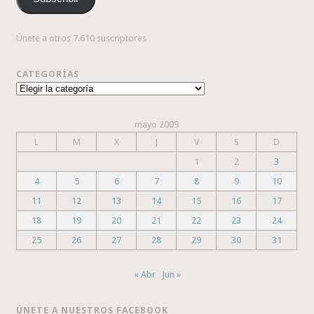
electrónico
Únete a otros 7.610 suscriptores
CATEGORÍAS
Categorías
mayo 2009
L
M
X
J
V
S
D
1
2
3
4
5
6
7
8
9
10
11
12
13
14
15
16
17
18
19
20
21
22
23
24
25
26
27
28
29
30
31
« Abr
Jun »
ÚNETE A NUESTROS FACEBOOK