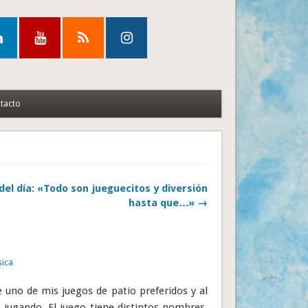
tacto
del día: «Todo son jueguecitos y diversión
hasta que…» →
sica
 uno de mis juegos de patio preferidos y al
jugando. El juego tiene distintos nombres,