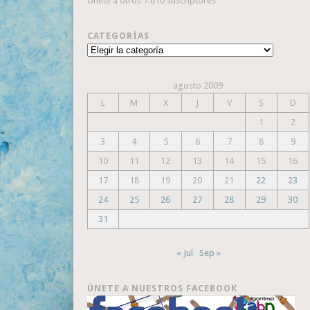
Únete a otros 7.610 suscriptores
CATEGORÍAS
Categorías
agosto 2009
L
M
X
J
V
S
D
1
2
3
4
5
6
7
8
9
10
11
12
13
14
15
16
17
18
19
20
21
22
23
24
25
26
27
28
29
30
31
« Jul
Sep »
ÚNETE A NUESTROS FACEBOOK