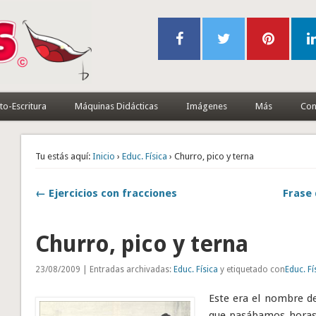
to-Escritura
Máquinas Didácticas
Imágenes
Más
Con
Tu estás aquí:
Inicio
›
Educ. Física
› Churro, pico y terna
← Ejercicios con fracciones
Frase 
Churro, pico y terna
23/08/2009 | Entradas archivadas:
Educ. Física
y etiquetado con
Educ. Fí
Este era el nombre de
que pasábamos horas 