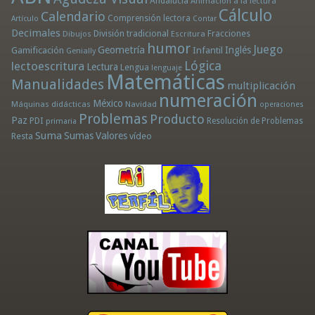
Andalucía
Animación a la lectura
Cálculo
Calendario
Comprensión lectora
Artículo
Contar
Decimales
División tradicional
Fracciones
Dibujos
Escritura
humor
Juego
Geometría
Infantil
Inglés
Gamificación
Genially
Lógica
lectoescritura
Lectura
Lengua
lenguaje
Matemáticas
Manualidades
multiplicación
numeración
México
Máquinas didácticas
Navidad
operaciones
Problemas
Producto
Paz
PDI
Resolución de Problemas
primaria
Suma
Sumas
Valores
Resta
vídeo