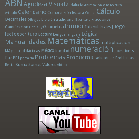
ABN
Agudeza Visual
Andalucía
Animación a la lectura
Cálculo
Calendario
Comprensión lectora
Artículo
Contar
Decimales
División tradicional
Fracciones
Dibujos
Escritura
humor
Juego
Geometría
Infantil
Inglés
Gamificación
Genially
Lógica
lectoescritura
Lectura
Lengua
lenguaje
Matemáticas
Manualidades
multiplicación
numeración
México
Máquinas didácticas
Navidad
operaciones
Problemas
Producto
Paz
PDI
Resolución de Problemas
primaria
Suma
Sumas
Valores
Resta
vídeo