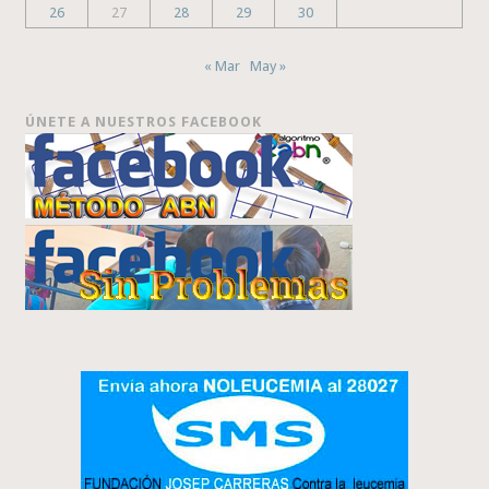
26
27
28
29
30
« Mar
May »
ÚNETE A NUESTROS FACEBOOK