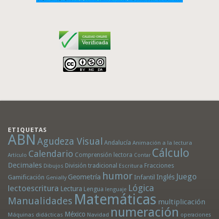
ETIQUETAS
ABN
Agudeza Visual
Andalucía
Animación a la lectura
Cálculo
Calendario
Comprensión lectora
Artículo
Contar
Decimales
División tradicional
Fracciones
Dibujos
Escritura
humor
Juego
Geometría
Infantil
Inglés
Gamificación
Genially
Lógica
lectoescritura
Lectura
Lengua
lenguaje
Matemáticas
Manualidades
multiplicación
numeración
México
Máquinas didácticas
Navidad
operaciones