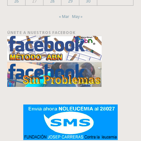
26
27
28
29
30
« Mar
May »
ÚNETE A NUESTROS FACEBOOK