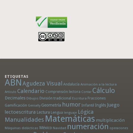
ETIQUETAS
ABN
Agudeza Visual
Andalucía
Animación a la lectura
Cálculo
Calendario
Comprensión lectora
Artículo
Contar
Decimales
División tradicional
Fracciones
Dibujos
Escritura
humor
Juego
Geometría
Infantil
Inglés
Gamificación
Genially
Lógica
lectoescritura
Lectura
Lengua
lenguaje
Matemáticas
Manualidades
multiplicación
numeración
México
Máquinas didácticas
Navidad
operaciones