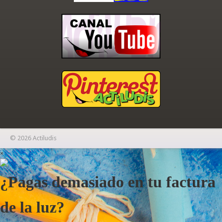
© 2026 Actiludis
×
¿Pagas demasiado en tu factura
de la luz?