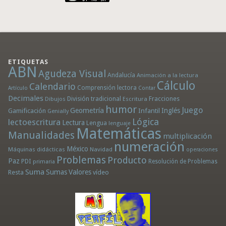
ETIQUETAS
ABN
Agudeza Visual
Andalucía
Animación a la lectura
Cálculo
Calendario
Comprensión lectora
Artículo
Contar
Decimales
División tradicional
Fracciones
Dibujos
Escritura
humor
Juego
Geometría
Infantil
Inglés
Gamificación
Genially
Lógica
lectoescritura
Lectura
Lengua
lenguaje
Matemáticas
Manualidades
multiplicación
numeración
México
Máquinas didácticas
Navidad
operaciones
Problemas
Producto
Paz
PDI
Resolución de Problemas
primaria
Suma
Sumas
Valores
Resta
vídeo