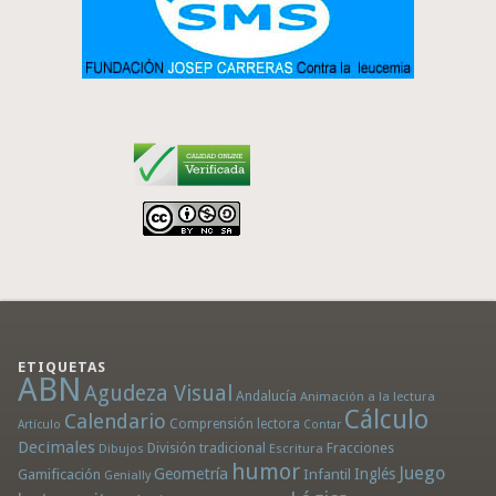
ETIQUETAS
ABN
Agudeza Visual
Andalucía
Animación a la lectura
Cálculo
Calendario
Comprensión lectora
Artículo
Contar
Decimales
División tradicional
Fracciones
Dibujos
Escritura
humor
Juego
Geometría
Infantil
Inglés
Gamificación
Genially