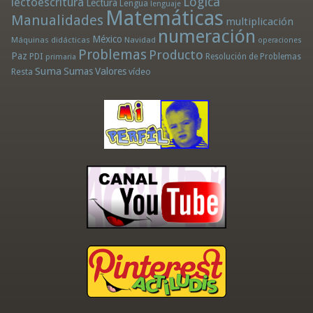
Lógica
lectoescritura
Lectura
Lengua
lenguaje
Matemáticas
Manualidades
multiplicación
numeración
México
Máquinas didácticas
Navidad
operaciones
Problemas
Producto
Paz
PDI
Resolución de Problemas
primaria
Suma
Sumas
Valores
Resta
vídeo