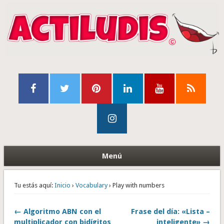
Menú
Tu estás aquí:
Inicio
›
Vocabulary
› Play with numbers
← Algoritmo ABN con el
Frase del día: «Lista –
multiplicador con bidígitos
inteligente» →