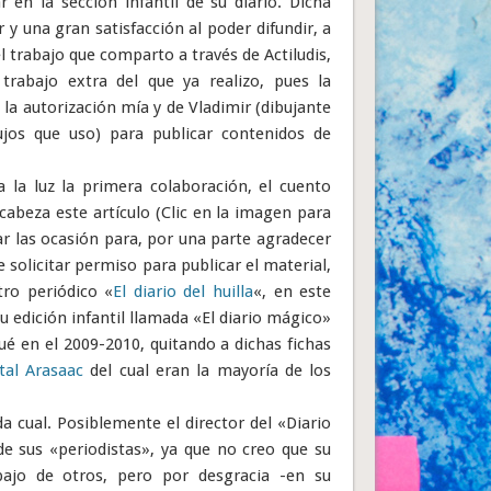
en la sección infantil de su diario. Dicha
 una gran satisfacción al poder difundir, a
l trabajo que comparto a través de Actiludis,
abajo extra del que ya realizo, pues la
la autorización mía y de Vladimir (dibujante
ujos que uso) para publicar contenidos de
a la luz la primera colaboración, el cuento
abeza este artículo (Clic en la imagen para
r las ocasión para, por una parte agradecer
e solicitar permiso para publicar el material,
tro periódico «
El diario del huilla
«, en este
 edición infantil llamada «El diario mágico»
ué en el 2009-2010, quitando a dichas fichas
tal Arasaac
del cual eran la mayoría de los
 cual. Posiblemente el director del «Diario
de sus «periodistas», ya que no creo que su
abajo de otros, pero por desgracia -en su