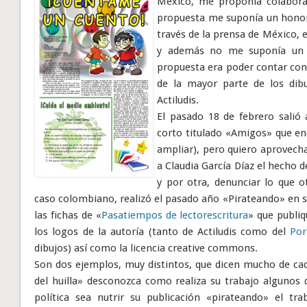
México, me proponía colaborar 
propuesta me suponía un honor y
través de la prensa de México, e
y además no me suponía un tr
propuesta era poder contar con 
de la mayor parte de los dib
Actiludis.
El pasado 18 de febrero salió 
corto titulado «Amigos» que enc
ampliar), pero quiero aprovecha
a Claudia García Díaz el hecho d
y por otra, denunciar lo que o
caso colombiano, realizó el pasado año «Pirateando» en su
las fichas de «
Pasatiempos de lectorescritura
» que publiq
los logos de la autoría (tanto de Actiludis como del
Por
dibujos) así como la licencia creative commons.
Son dos ejemplos, muy distintos, que dicen mucho de cada
del huilla» desconozca como realiza su trabajo algunos 
política sea nutrir su publicación «pirateando» el tr