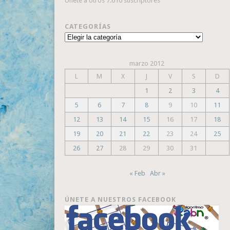
Únete a otros 7.610 suscriptores
CATEGORÍAS
Categorías
marzo 2012
L
M
X
J
V
S
D
1
2
3
4
5
6
7
8
9
10
11
12
13
14
15
16
17
18
19
20
21
22
23
24
25
26
27
28
29
30
31
« Feb
Abr »
ÚNETE A NUESTROS FACEBOOK