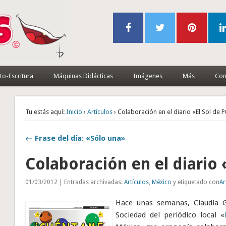
to-Escritura
Máquinas Didácticas
Imágenes
Más
Con
Tu estás aquí:
Inicio
›
Artículos
› Colaboración en el diario «El Sol de 
← Frase del día: «Sólo una»
Colaboración en el diario 
01/03/2012 | Entradas archivadas:
Artículos
,
México
y etiquetado con
Ar
Hace unas semanas, Claudia Ga
Sociedad del periódico local «