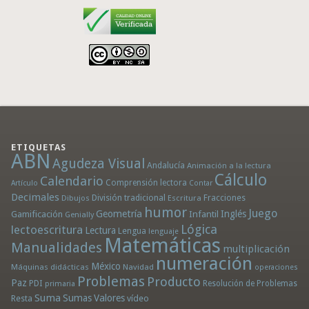
ETIQUETAS
ABN
Agudeza Visual
Andalucía
Animación a la lectura
Cálculo
Calendario
Comprensión lectora
Artículo
Contar
Decimales
División tradicional
Fracciones
Dibujos
Escritura
humor
Juego
Geometría
Infantil
Inglés
Gamificación
Genially
Lógica
lectoescritura
Lectura
Lengua
lenguaje
Matemáticas
Manualidades
multiplicación
numeración
México
Máquinas didácticas
Navidad
operaciones
Problemas
Producto
Paz
PDI
Resolución de Problemas
primaria
Suma
Sumas
Valores
Resta
vídeo