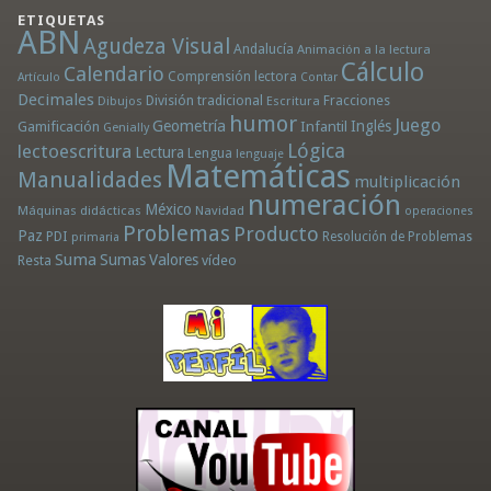
ETIQUETAS
ABN
Agudeza Visual
Andalucía
Animación a la lectura
Cálculo
Calendario
Comprensión lectora
Artículo
Contar
Decimales
División tradicional
Fracciones
Dibujos
Escritura
humor
Juego
Geometría
Infantil
Inglés
Gamificación
Genially
Lógica
lectoescritura
Lectura
Lengua
lenguaje
Matemáticas
Manualidades
multiplicación
numeración
México
Máquinas didácticas
Navidad
operaciones
Problemas
Producto
Paz
PDI
Resolución de Problemas
primaria
Suma
Sumas
Valores
Resta
vídeo