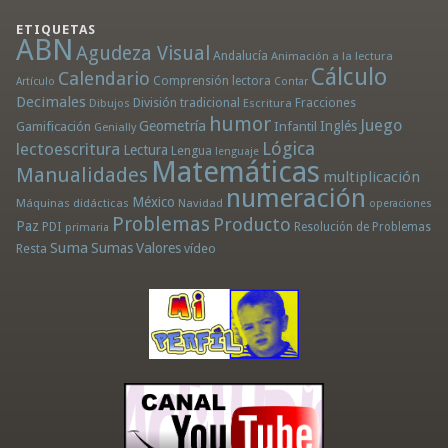
ETIQUETAS
ABN
Agudeza Visual
Andalucía
Animación a la lectura
Cálculo
Calendario
Comprensión lectora
Artículo
Contar
Decimales
División tradicional
Fracciones
Dibujos
Escritura
humor
Juego
Geometría
Infantil
Inglés
Gamificación
Genially
Lógica
lectoescritura
Lectura
Lengua
lenguaje
Matemáticas
Manualidades
multiplicación
numeración
México
Máquinas didácticas
Navidad
operaciones
Problemas
Producto
Paz
PDI
Resolución de Problemas
primaria
Suma
Sumas
Valores
Resta
vídeo