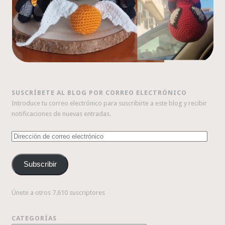
SUSCRÍBETE AL BLOG POR CORREO ELECTRÓNICO
Introduce tu correo electrónico para suscribirte a este blog y recibir
notificaciones de nuevas entradas.
Dirección
de
correo
Subscribir
electrónico
Únete a otros 7.610 suscriptores
CATEGORÍAS