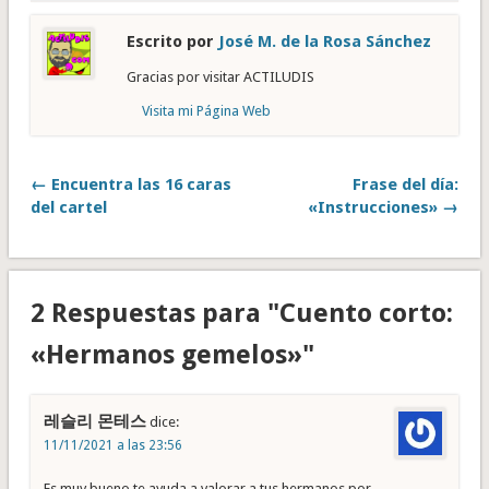
Escrito por
José M. de la Rosa Sánchez
Gracias por visitar ACTILUDIS
Visita mi Página Web
← Encuentra las 16 caras
Frase del día:
del cartel
«Instrucciones» →
2 Respuestas para "Cuento corto:
«Hermanos gemelos»"
레슬리 몬테스
dice:
11/11/2021 a las 23:56
Es muy bueno te ayuda a valorar a tus hermanos por