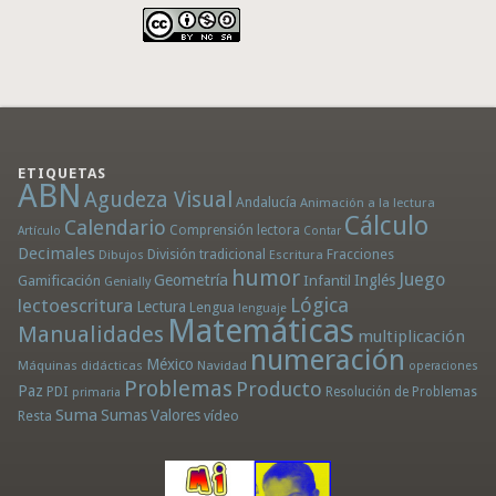
ETIQUETAS
ABN
Agudeza Visual
Andalucía
Animación a la lectura
Cálculo
Calendario
Comprensión lectora
Artículo
Contar
Decimales
División tradicional
Fracciones
Dibujos
Escritura
humor
Juego
Geometría
Infantil
Inglés
Gamificación
Genially
Lógica
lectoescritura
Lectura
Lengua
lenguaje
Matemáticas
Manualidades
multiplicación
numeración
México
Máquinas didácticas
Navidad
operaciones
Problemas
Producto
Paz
PDI
Resolución de Problemas
primaria
Suma
Sumas
Valores
Resta
vídeo