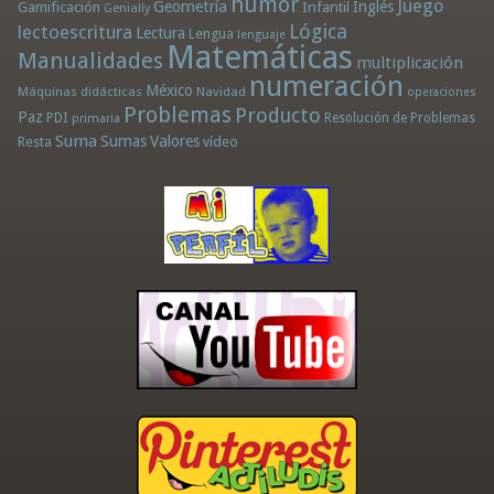
humor
Juego
Geometría
Infantil
Inglés
Gamificación
Genially
Lógica
lectoescritura
Lectura
Lengua
lenguaje
Matemáticas
Manualidades
multiplicación
numeración
México
Máquinas didácticas
Navidad
operaciones
Problemas
Producto
Paz
PDI
Resolución de Problemas
primaria
Suma
Sumas
Valores
Resta
vídeo