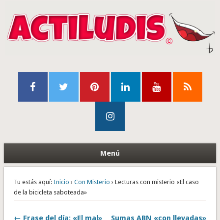
Menú
Tu estás aquí:
Inicio
›
Con Misterio
› Lecturas con misterio «El caso
de la bicicleta saboteada»
← Frase del día: «El mal»
Sumas ABN «con llevadas»