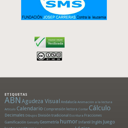
ETIQUETAS
ABN
Agudeza Visual
Andalucía
Animación a la lectura
Cálculo
Calendario
Comprensión lectora
Artículo
Contar
Decimales
División tradicional
Fracciones
Dibujos
Escritura
humor
Juego
Geometría
Infantil
Inglés
Gamificación
Genially