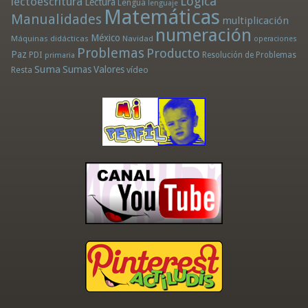
Lógica
lectoescritura
Lectura
Lengua
lenguaje
Matemáticas
Manualidades
multiplicación
numeración
México
Máquinas didácticas
Navidad
operaciones
Problemas
Producto
Paz
PDI
Resolución de Problemas
primaria
Suma
Sumas
Valores
Resta
vídeo