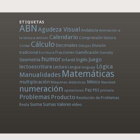
ETIQUETAS
ABN
Agudeza Visual
Andalucía
Animación a
Calendario
la lectura
Comprensión lectora
Artículo
Cálculo
Decimales
División
Dibujos
Contar
tradicional
Fracciones
Gamificación
Escritura
Genially
humor
Juego
Geometría
Infantil
Inglés
Lógica
lectoescritura
Lectura
Lengua
lenguaje
Matemáticas
Manualidades
multiplicación
México
Máquinas didácticas
Navidad
numeración
Paz
PDI
operaciones
primaria
Problemas
Producto
Resolución de Problemas
Suma
Sumas
Valores
Resta
vídeo