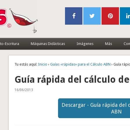
to-Escritura
Máquinas Didácticas
Imágenes
Más
Con
Tu estás aquí:
Inicio
›
Guías «rápidas» para el Cálculo ABN
› Guía rápi
Guía rápida del cálculo d
16/06/2013
Descargar - Guía rápida del 
ABN