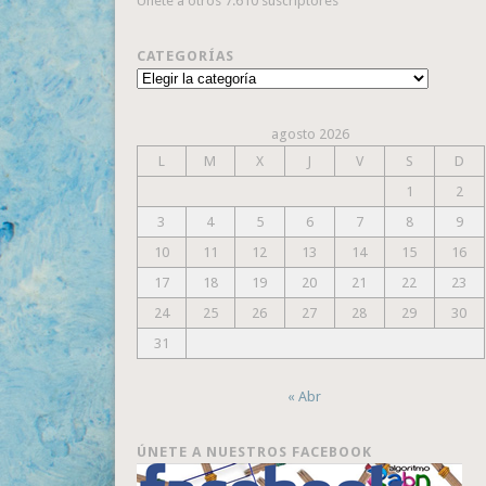
Únete a otros 7.610 suscriptores
CATEGORÍAS
Categorías
agosto 2026
L
M
X
J
V
S
D
1
2
3
4
5
6
7
8
9
10
11
12
13
14
15
16
17
18
19
20
21
22
23
24
25
26
27
28
29
30
31
« Abr
ÚNETE A NUESTROS FACEBOOK