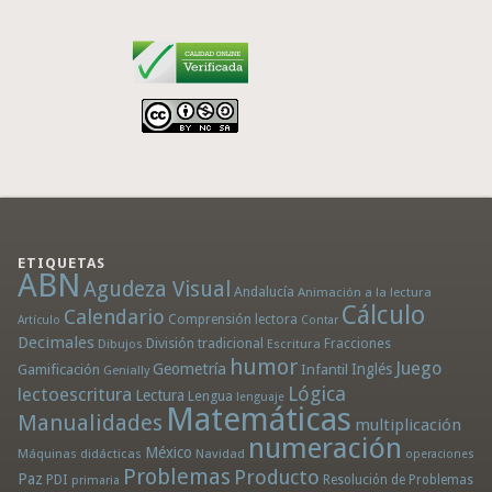
ETIQUETAS
ABN
Agudeza Visual
Andalucía
Animación a la lectura
Cálculo
Calendario
Comprensión lectora
Artículo
Contar
Decimales
División tradicional
Fracciones
Dibujos
Escritura
humor
Juego
Geometría
Infantil
Inglés
Gamificación
Genially
Lógica
lectoescritura
Lectura
Lengua
lenguaje
Matemáticas
Manualidades
multiplicación
numeración
México
Máquinas didácticas
Navidad
operaciones
Problemas
Producto
Paz
PDI
Resolución de Problemas
primaria