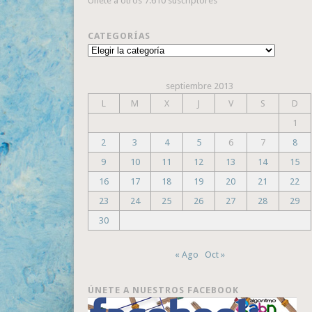
Únete a otros 7.610 suscriptores
CATEGORÍAS
Categorías
septiembre 2013
L
M
X
J
V
S
D
1
2
3
4
5
6
7
8
9
10
11
12
13
14
15
16
17
18
19
20
21
22
23
24
25
26
27
28
29
30
« Ago
Oct »
ÚNETE A NUESTROS FACEBOOK