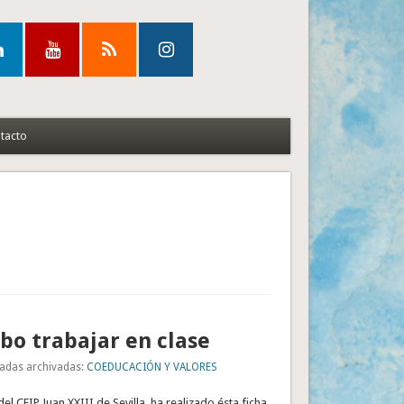
tacto
o trabajar en clase
adas archivadas:
COEDUCACIÓN Y VALORES
del CEIP Juan XXIII de Sevilla, ha realizado ésta ficha