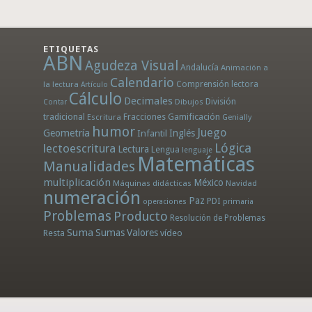
ETIQUETAS
ABN
Agudeza Visual
Andalucía
Animación a
Calendario
la lectura
Comprensión lectora
Artículo
Cálculo
Decimales
División
Dibujos
Contar
tradicional
Fracciones
Gamificación
Escritura
Genially
humor
Juego
Geometría
Infantil
Inglés
Lógica
lectoescritura
Lectura
Lengua
lenguaje
Matemáticas
Manualidades
multiplicación
México
Máquinas didácticas
Navidad
numeración
Paz
PDI
operaciones
primaria
Problemas
Producto
Resolución de Problemas
Suma
Sumas
Valores
Resta
vídeo