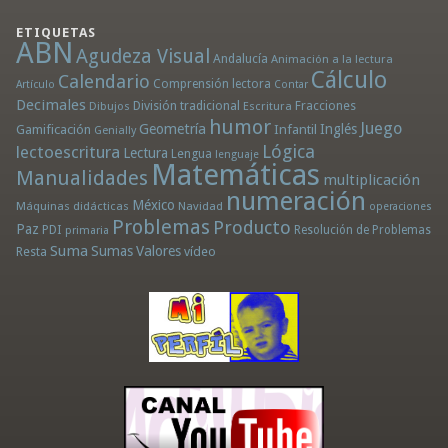
ETIQUETAS
ABN
Agudeza Visual
Andalucía
Animación a la lectura
Cálculo
Calendario
Comprensión lectora
Artículo
Contar
Decimales
División tradicional
Fracciones
Dibujos
Escritura
humor
Juego
Geometría
Infantil
Inglés
Gamificación
Genially
Lógica
lectoescritura
Lectura
Lengua
lenguaje
Matemáticas
Manualidades
multiplicación
numeración
México
Máquinas didácticas
Navidad
operaciones
Problemas
Producto
Paz
PDI
Resolución de Problemas
primaria
Suma
Sumas
Valores
Resta
vídeo