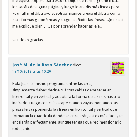
me equivoco)pero para estos dibujos de forma geométrica…
los sacáis de alguna página y luego le añadís más líneas para
«camuflar el dibujo»o vosotros mismos creáis el dibujo como
esas formas geométricas y luego le añadís las líneas….(no se sí
me explique bien…).Es por aprender hacerlas jeje!!
Saludos y gracias!!
José M. de la Rosa Sánchez
dice:
19/10/2013 a las 10:20
Hola Juan, el mismo programa online las crea,
simplemente debes decirle cuántas celdas debe tener en
horizontal y en vertical y adaptará la forma de las mismas a lo
indicado. Luego con el inkscape cuando vayas montando las
piezas le vas poniendo las líneas en horizontal y vertical que
formarán la cuadrícula donde se encajarán, así es más fácil y te
encajarán perfectamente, aunque tengas que redimensionarlo
todo junto.