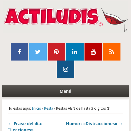
Menú
Tu estás aquí:
Inicio
›
Resta
› Restas ABN de hasta 3 dígitos (I)
← Frase del día:
Humor: «Distracciones» →
“Lecciones»