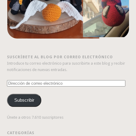
SUSCRÍBETE AL BLOG POR CORREO ELECTRÓNICO
Introduce tu correo electrónico para suscribirte a este blog y recibir
notificaciones de nuevas entradas.
Dirección
de
correo
Subscribir
electrónico
Únete a otros 7.610 suscriptores
CATEGORÍAS