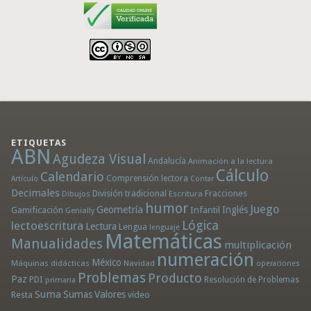
ETIQUETAS
ABN
Agudeza Visual
Andalucía
Animación a la lectura
Cálculo
Calendario
Comprensión lectora
Artículo
Contar
Decimales
División tradicional
Fracciones
Dibujos
Escritura
humor
Juego
Geometría
Infantil
Inglés
Gamificación
Genially
Lógica
lectoescritura
Lectura
Lengua
lenguaje
Matemáticas
Manualidades
multiplicación
numeración
México
Máquinas didácticas
Navidad
operaciones
Problemas
Producto
Paz
PDI
Resolución de Problemas
primaria
Suma
Sumas
Valores
Resta
vídeo