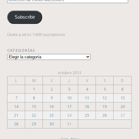
de
correo
Subscribir
electrónico
Únete a otros 7.609 suscriptores
CATEGORÍAS
Categorías
octubre 2013
L
M
X
J
V
S
D
1
2
3
4
5
6
7
8
9
10
11
12
13
14
15
16
17
18
19
20
21
22
23
24
25
26
27
28
29
30
31