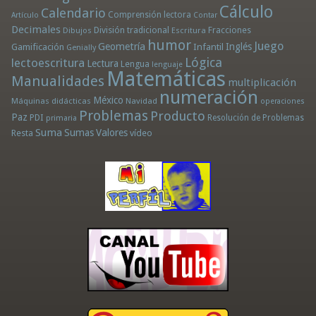
Cálculo
Calendario
Comprensión lectora
Artículo
Contar
Decimales
División tradicional
Fracciones
Dibujos
Escritura
humor
Juego
Geometría
Infantil
Inglés
Gamificación
Genially
Lógica
lectoescritura
Lectura
Lengua
lenguaje
Matemáticas
Manualidades
multiplicación
numeración
México
Máquinas didácticas
Navidad
operaciones
Problemas
Producto
Paz
PDI
Resolución de Problemas
primaria
Suma
Sumas
Valores
Resta
vídeo