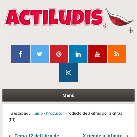
Menú
Tu estás aquí:
Inicio
›
Producto
› Producto de 3 cifras por 2 cifras
(III)
← Tema 12 del libro de
X tiende a infinito →