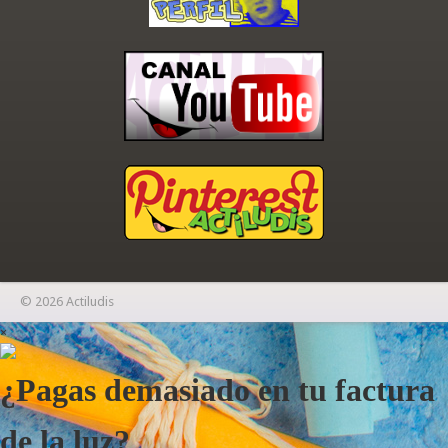
© 2026 Actiludis
×
¿Pagas demasiado en tu factura
de la luz?