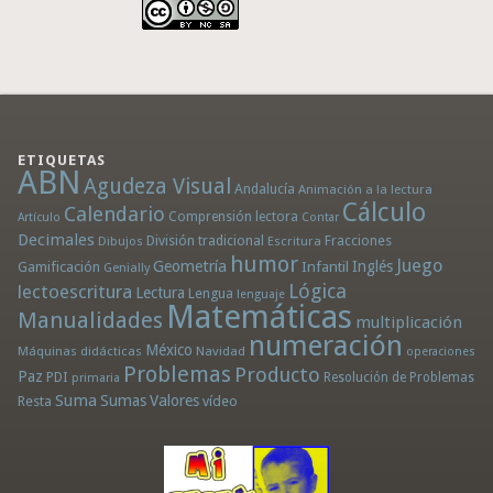
ETIQUETAS
ABN
Agudeza Visual
Andalucía
Animación a la lectura
Cálculo
Calendario
Comprensión lectora
Artículo
Contar
Decimales
División tradicional
Fracciones
Dibujos
Escritura
humor
Juego
Geometría
Infantil
Inglés
Gamificación
Genially
Lógica
lectoescritura
Lectura
Lengua
lenguaje
Matemáticas
Manualidades
multiplicación
numeración
México
Máquinas didácticas
Navidad
operaciones
Problemas
Producto
Paz
PDI
Resolución de Problemas
primaria
Suma
Sumas
Valores
Resta
vídeo