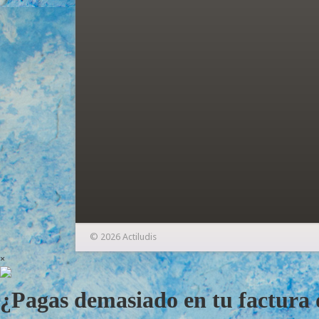
© 2026 Actiludis
×
¿Pagas demasiado en tu factura d