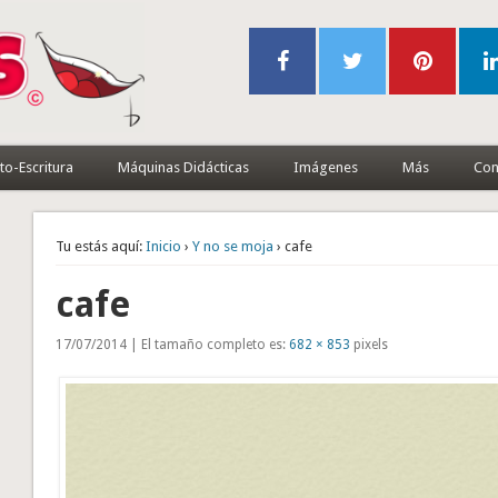
to-Escritura
Máquinas Didácticas
Imágenes
Más
Con
Tu estás aquí:
Inicio
›
Y no se moja
› cafe
cafe
17/07/2014 | El tamaño completo es:
682 × 853
pixels