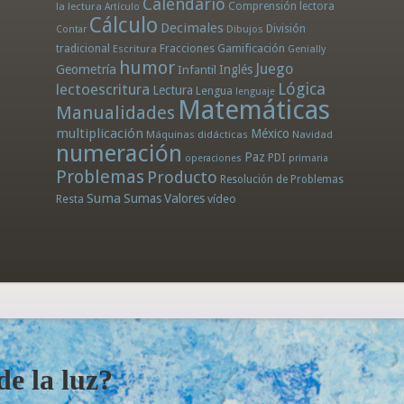
Calendario
la lectura
Comprensión lectora
Artículo
Cálculo
Decimales
División
Dibujos
Contar
tradicional
Fracciones
Gamificación
Escritura
Genially
humor
Juego
Geometría
Infantil
Inglés
Lógica
lectoescritura
Lectura
Lengua
lenguaje
Matemáticas
Manualidades
multiplicación
México
Máquinas didácticas
Navidad
numeración
Paz
PDI
operaciones
primaria
Problemas
Producto
Resolución de Problemas
Suma
Sumas
Valores
Resta
vídeo
e la luz?