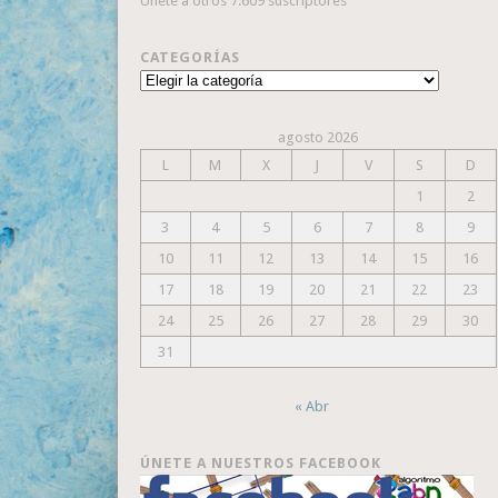
Únete a otros 7.609 suscriptores
CATEGORÍAS
Categorías
agosto 2026
L
M
X
J
V
S
D
1
2
3
4
5
6
7
8
9
10
11
12
13
14
15
16
17
18
19
20
21
22
23
24
25
26
27
28
29
30
31
« Abr
ÚNETE A NUESTROS FACEBOOK