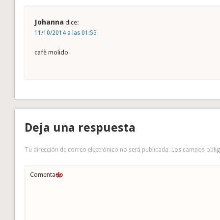
Johanna
dice:
11/10/2014 a las 01:55
cafè molido
Deja una respuesta
Tu dirección de correo electrónico no será publicada.
Los campos obli
*
Comentario