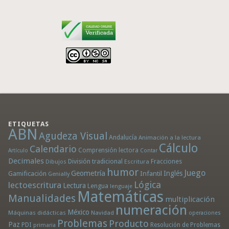
ETIQUETAS
ABN
Agudeza Visual
Andalucía
Animación a la lectura
Cálculo
Calendario
Comprensión lectora
Artículo
Contar
Decimales
División tradicional
Fracciones
Dibujos
Escritura
humor
Juego
Geometría
Infantil
Inglés
Gamificación
Genially
Lógica
lectoescritura
Lectura
Lengua
lenguaje
Matemáticas
Manualidades
multiplicación
numeración
México
Máquinas didácticas
Navidad
operaciones
Problemas
Producto
Paz
PDI
Resolución de Problemas
primaria