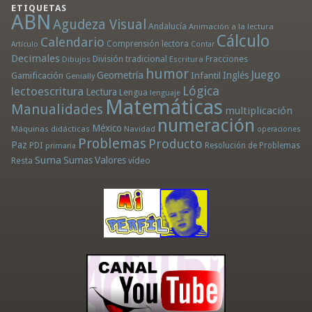
ETIQUETAS
ABN
Agudeza Visual
Andalucía
Animación a la lectura
Cálculo
Calendario
Comprensión lectora
Artículo
Contar
Decimales
División tradicional
Fracciones
Dibujos
Escritura
humor
Juego
Geometría
Infantil
Inglés
Gamificación
Genially
Lógica
lectoescritura
Lectura
Lengua
lenguaje
Matemáticas
Manualidades
multiplicación
numeración
México
Máquinas didácticas
Navidad
operaciones
Problemas
Producto
Paz
PDI
Resolución de Problemas
primaria
Suma
Sumas
Valores
Resta
vídeo