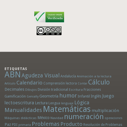
ETIQUETAS
ABN
Agudeza Visual
Andalucía
Animación a la lectura
Cálculo
Calendario
Comprensión lectora
Artículo
Contar
Decimales
División tradicional
Fracciones
Dibujos
Escritura
humor
Juego
Geometría
Infantil
Inglés
Gamificación
Genially
Lógica
lectoescritura
Lectura
Lengua
lenguaje
Matemáticas
Manualidades
multiplicación
numeración
México
Máquinas didácticas
Navidad
operaciones
Problemas
Producto
Paz
PDI
Resolución de Problemas
primaria