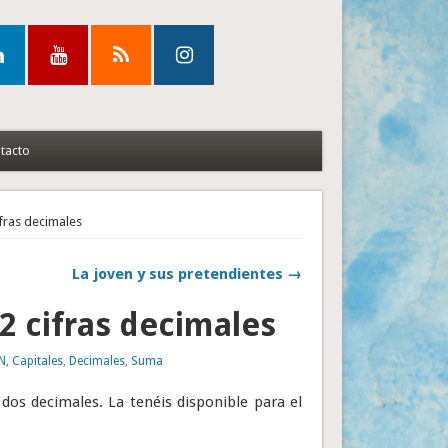
tacto
fras decimales
La joven y sus pretendientes →
 cifras decimales
N
,
Capitales
,
Decimales
,
Suma
os decimales. La tenéis disponible para el