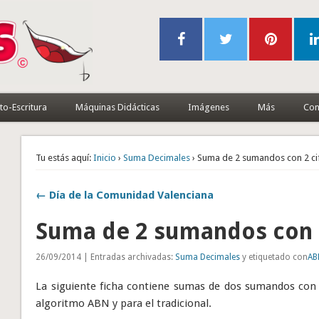
to-Escritura
Máquinas Didácticas
Imágenes
Más
Con
Tu estás aquí:
Inicio
›
Suma Decimales
› Suma de 2 sumandos con 2 ci
← Día de la Comunidad Valenciana
Suma de 2 sumandos con 2
26/09/2014 | Entradas archivadas:
Suma Decimales
y etiquetado con
AB
La siguiente ficha contiene sumas de dos sumandos con d
algoritmo ABN y para el tradicional.