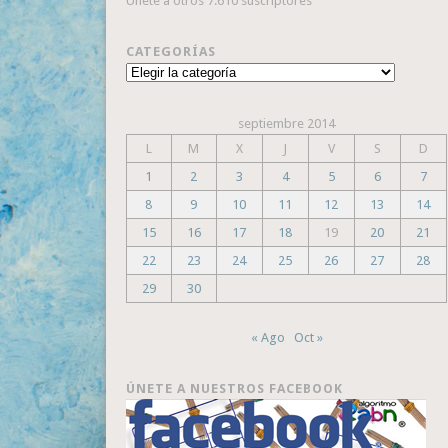
Únete a otros 7.610 suscriptores
CATEGORÍAS
Categorías
septiembre 2014
L
M
X
J
V
S
D
1
2
3
4
5
6
7
8
9
10
11
12
13
14
15
16
17
18
19
20
21
22
23
24
25
26
27
28
29
30
« Ago
Oct »
ÚNETE A NUESTROS FACEBOOK