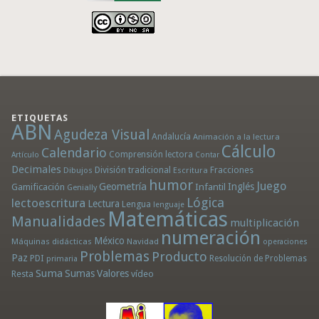
ETIQUETAS
ABN
Agudeza Visual
Andalucía
Animación a la lectura
Cálculo
Calendario
Comprensión lectora
Artículo
Contar
Decimales
División tradicional
Fracciones
Dibujos
Escritura
humor
Juego
Geometría
Infantil
Inglés
Gamificación
Genially
Lógica
lectoescritura
Lectura
Lengua
lenguaje
Matemáticas
Manualidades
multiplicación
numeración
México
Máquinas didácticas
Navidad
operaciones
Problemas
Producto
Paz
PDI
Resolución de Problemas
primaria
Suma
Sumas
Valores
Resta
vídeo