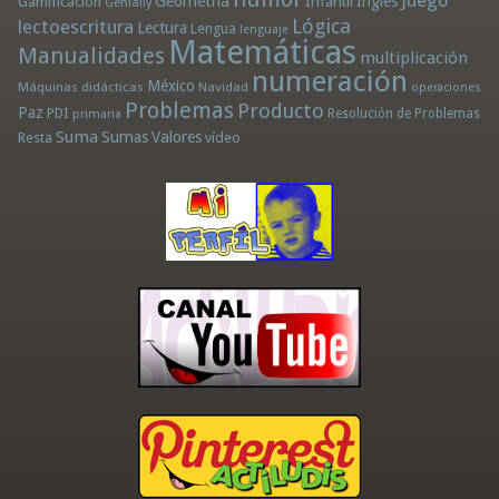
Juego
Geometría
Infantil
Inglés
Gamificación
Genially
Lógica
lectoescritura
Lectura
Lengua
lenguaje
Matemáticas
Manualidades
multiplicación
numeración
México
Máquinas didácticas
Navidad
operaciones
Problemas
Producto
Paz
PDI
Resolución de Problemas
primaria
Suma
Sumas
Valores
Resta
vídeo