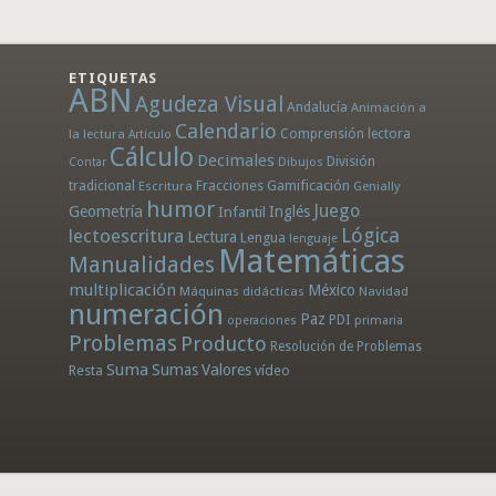
ETIQUETAS
ABN
Agudeza Visual
Andalucía
Animación a
Calendario
la lectura
Comprensión lectora
Artículo
Cálculo
Decimales
División
Dibujos
Contar
tradicional
Fracciones
Gamificación
Escritura
Genially
humor
Juego
Geometría
Infantil
Inglés
Lógica
lectoescritura
Lectura
Lengua
lenguaje
Matemáticas
Manualidades
multiplicación
México
Máquinas didácticas
Navidad
numeración
Paz
PDI
operaciones
primaria
Problemas
Producto
Resolución de Problemas
Suma
Sumas
Valores
Resta
vídeo