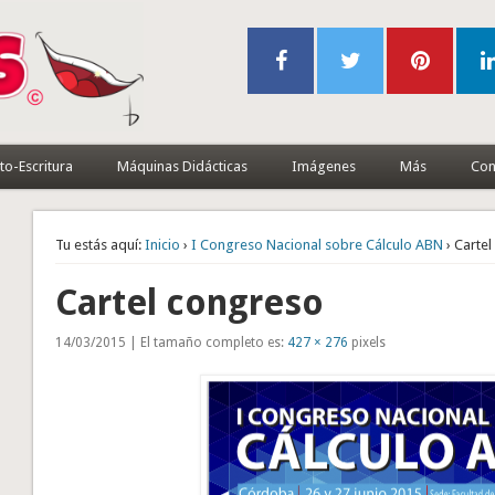
to-Escritura
Máquinas Didácticas
Imágenes
Más
Con
Tu estás aquí:
Inicio
›
I Congreso Nacional sobre Cálculo ABN
› Carte
Cartel congreso
14/03/2015 | El tamaño completo es:
427 × 276
pixels