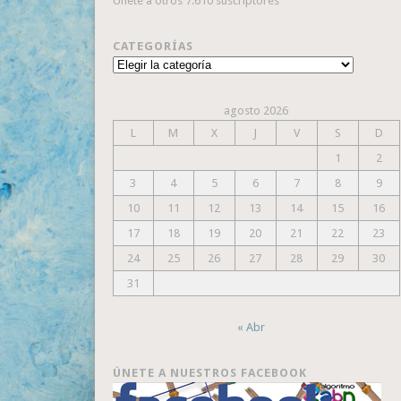
Únete a otros 7.610 suscriptores
CATEGORÍAS
Categorías
agosto 2026
L
M
X
J
V
S
D
1
2
3
4
5
6
7
8
9
10
11
12
13
14
15
16
17
18
19
20
21
22
23
24
25
26
27
28
29
30
31
« Abr
ÚNETE A NUESTROS FACEBOOK