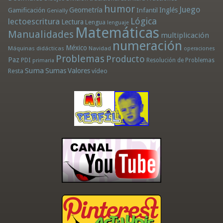
humor
Juego
Geometría
Infantil
Inglés
Gamificación
Genially
Lógica
lectoescritura
Lectura
Lengua
lenguaje
Matemáticas
Manualidades
multiplicación
numeración
México
Máquinas didácticas
Navidad
operaciones
Problemas
Producto
Paz
PDI
Resolución de Problemas
primaria
Suma
Sumas
Valores
Resta
vídeo