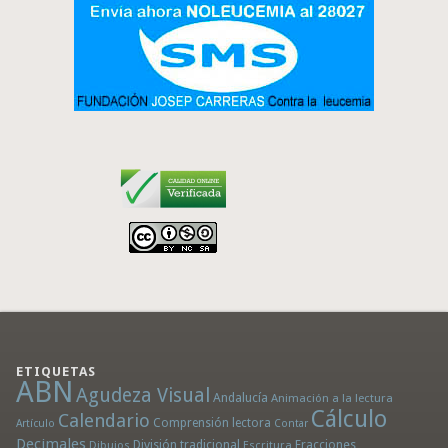
ETIQUETAS
ABN
Agudeza Visual
Andalucía
Animación a la lectura
Cálculo
Calendario
Comprensión lectora
Artículo
Contar
Decimales
División tradicional
Fracciones
Dibujos
Escritura