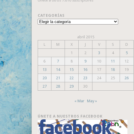
Únete a otros 7.610 suscriptores
CATEGORÍAS
Categorías
abril 2015
L
M
X
J
V
S
D
1
2
3
4
5
6
7
8
9
10
11
12
13
14
15
16
17
18
19
20
21
22
23
24
25
26
27
28
29
30
« Mar
May »
ÚNETE A NUESTROS FACEBOOK