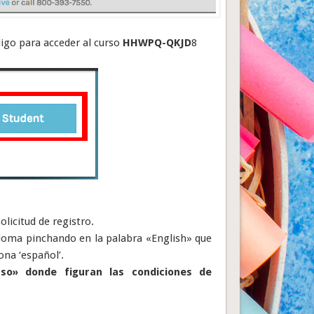
digo para acceder al curso
HHWPQ-QKJD
8
olicitud de registro.
dioma pinchando en la palabra «English» que
ona ‘español’.
so» donde figuran las condiciones de