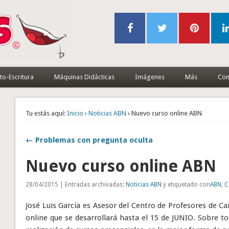
to-Escritura
Máquinas Didácticas
Imágenes
Más
Con
Tu estás aquí:
Inicio
›
Noticias ABN
› Nuevo curso online ABN
← Problemas con pregunta oculta
Nuevo curso online ABN
28/04/2015 | Entradas archivadas:
Noticias ABN
y etiquetado con
ABN
,
C
José Luis García es Asesor del Centro de Profesores de C
online que se desarrollará hasta el 15 de JUNIO. Sobre t