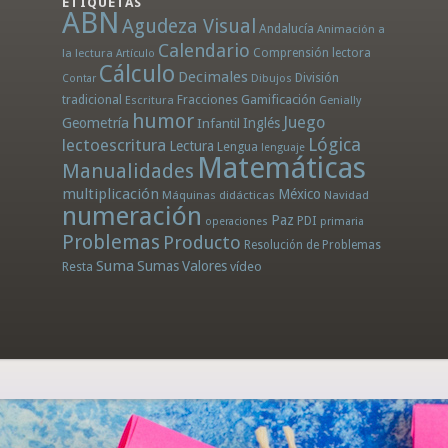
ETIQUETAS
ABN
Agudeza Visual
Andalucía
Animación a
Calendario
la lectura
Comprensión lectora
Artículo
Cálculo
Decimales
División
Dibujos
Contar
tradicional
Fracciones
Gamificación
Escritura
Genially
humor
Juego
Geometría
Infantil
Inglés
Lógica
lectoescritura
Lectura
Lengua
lenguaje
Matemáticas
Manualidades
multiplicación
México
Máquinas didácticas
Navidad
numeración
Paz
PDI
operaciones
primaria
Problemas
Producto
Resolución de Problemas
Suma
Sumas
Valores
Resta
vídeo