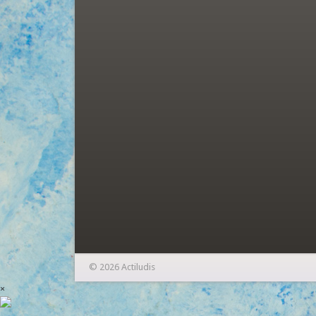
© 2026 Actiludis
×