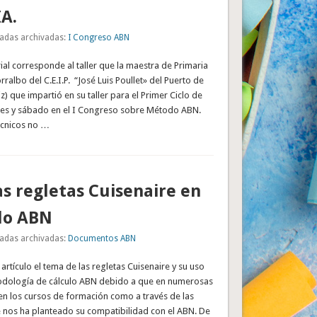
A.
adas archivadas:
I Congreso ABN
rial corresponde al taller que la maestra de Primaria
ralbo del C.E.I.P. “José Luis Poullet» del Puerto de
z) que impartió en su taller para el Primer Ciclo de
rnes y sábado en el I Congreso sobre Método ABN.
écnicos no …
as regletas Cuisenaire en
do ABN
adas archivadas:
Documentos ABN
artículo el tema de las regletas Cuisenaire y su uso
odología de cálculo ABN debido a que en numerosas
en los cursos de formación como a través de las
e nos ha planteado su compatibilidad con el ABN. De