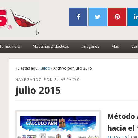
to-Escritura
Máquinas Didácticas
Imágenes
Más
Con
Tu estás aquí:
Inicio
› Archivo por julio 2015
NAVEGANDO POR EL ARCHIVO
julio 2015
Método 
hacia el
31/07/2015
| Entr