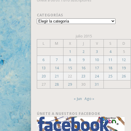
Únete a otros 7.610 suscriptores
CATEGORÍAS
Categorías
julio 2015
L
M
X
J
V
S
D
1
2
3
4
5
6
7
8
9
10
11
12
13
14
15
16
17
18
19
20
21
22
23
24
25
26
27
28
29
30
31
« Jun
Ago »
ÚNETE A NUESTROS FACEBOOK