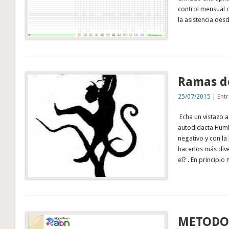
control mensual d
la asistencia de
Ramas d
25/07/2015
| Entr
Echa un vistazo a
autodidacta Humb
negativo y con l
hacerlos más dive
el? . En principio
METODOL