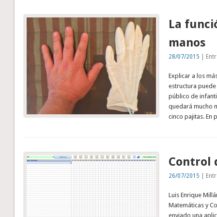
La funci
manos
28/07/2015
| Entr
Explicar a los m
estructura puede 
público de infant
quedará mucho má
cinco pajitas. En
Control 
26/07/2015
| Entr
Luis Enrique Mil
Matemáticas y Co
enviado una aplic