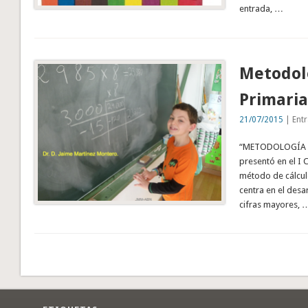
entrada, …
Metodolo
Primaria
21/07/2015
| Entr
“METODOLOGÍA ABN
presentó en el I
método de cálcul
centra en el desar
cifras mayores, 