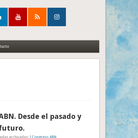
tacto
ABN. Desde el pasado y
 futuro.
adas archivadas:
I Congreso ABN