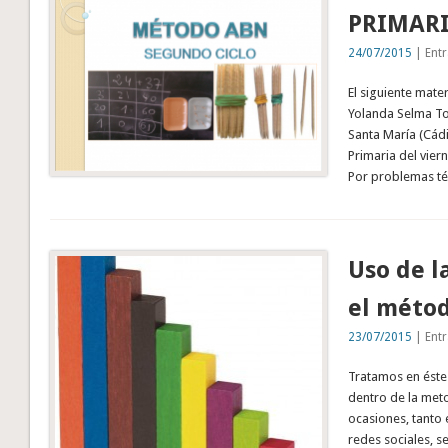
PRIMARI
24/07/2015
| Entr
El siguiente mate
Yolanda Selma Tor
Santa María (Cádi
Primaria del vie
Por problemas t
Uso de l
el méto
23/07/2015
| Entr
Tratamos en éste 
dentro de la met
ocasiones, tanto 
redes sociales, s