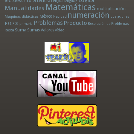
Lógica
lectoescritura
Lectura
Lengua
lenguaje
Matemáticas
Manualidades
multiplicación
numeración
México
Máquinas didácticas
Navidad
operaciones
Problemas
Producto
Paz
PDI
Resolución de Problemas
primaria
Suma
Sumas
Valores
Resta
vídeo