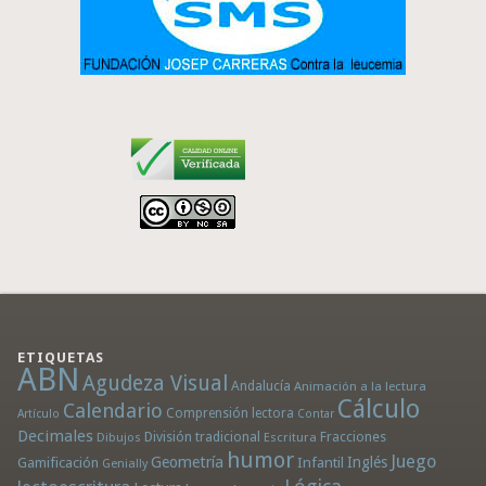
ETIQUETAS
ABN
Agudeza Visual
Andalucía
Animación a la lectura
Cálculo
Calendario
Comprensión lectora
Artículo
Contar
Decimales
División tradicional
Fracciones
Dibujos
Escritura
humor
Juego
Geometría
Infantil
Inglés
Gamificación
Genially