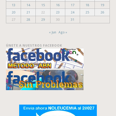
13
14
15
16
17
18
19
20
21
22
23
24
25
26
27
28
29
30
31
« Jun
Ago »
ÚNETE A NUESTROS FACEBOOK