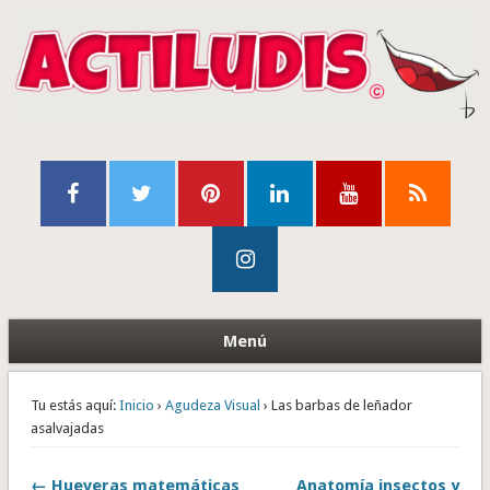
Menú
Tu estás aquí:
Inicio
›
Agudeza Visual
› Las barbas de leñador
asalvajadas
← Hueveras matemáticas
Anatomía insectos y