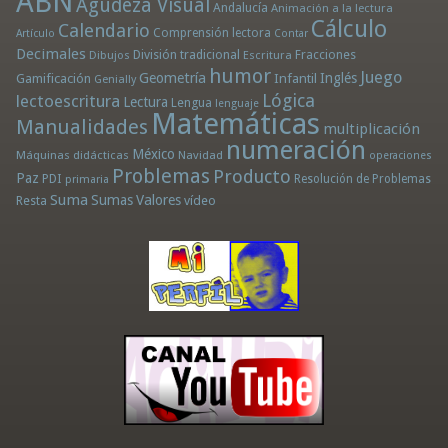
ABN
Agudeza Visual
Andalucía
Animación a la lectura
Cálculo
Calendario
Comprensión lectora
Artículo
Contar
Decimales
División tradicional
Fracciones
Dibujos
Escritura
humor
Juego
Geometría
Infantil
Inglés
Gamificación
Genially
Lógica
lectoescritura
Lectura
Lengua
lenguaje
Matemáticas
Manualidades
multiplicación
numeración
México
Máquinas didácticas
Navidad
operaciones
Problemas
Producto
Paz
PDI
Resolución de Problemas
primaria
Suma
Sumas
Valores
Resta
vídeo