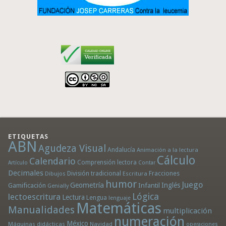
ETIQUETAS
ABN
Agudeza Visual
Andalucía
Animación a la lectura
Cálculo
Calendario
Comprensión lectora
Artículo
Contar
Decimales
División tradicional
Fracciones
Dibujos
Escritura
humor
Juego
Geometría
Infantil
Inglés
Gamificación
Genially
Lógica
lectoescritura
Lectura
Lengua
lenguaje
Matemáticas
Manualidades
multiplicación
numeración
México
Máquinas didácticas
Navidad
operaciones