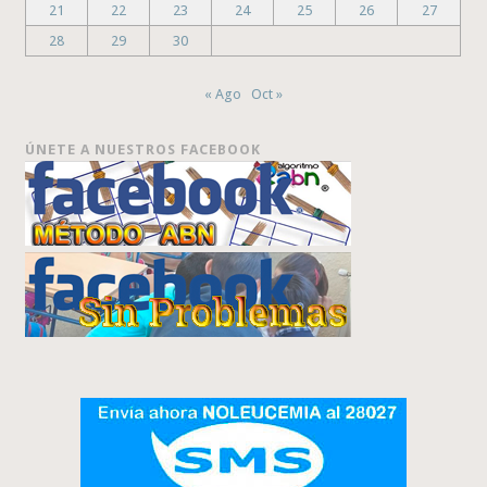
21
22
23
24
25
26
27
28
29
30
« Ago
Oct »
ÚNETE A NUESTROS FACEBOOK