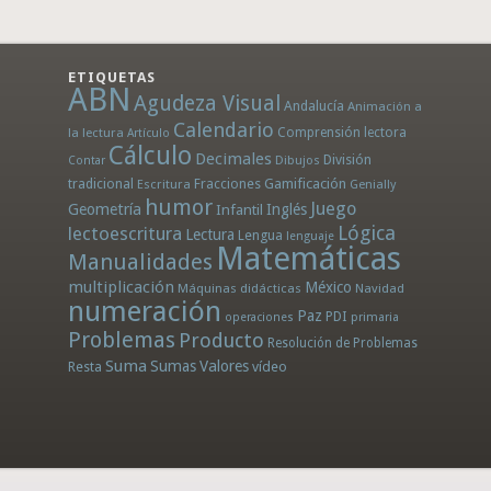
ETIQUETAS
ABN
Agudeza Visual
Andalucía
Animación a
Calendario
la lectura
Comprensión lectora
Artículo
Cálculo
Decimales
División
Dibujos
Contar
tradicional
Fracciones
Gamificación
Escritura
Genially
humor
Juego
Geometría
Infantil
Inglés
Lógica
lectoescritura
Lectura
Lengua
lenguaje
Matemáticas
Manualidades
multiplicación
México
Máquinas didácticas
Navidad
numeración
Paz
PDI
operaciones
primaria
Problemas
Producto
Resolución de Problemas
Suma
Sumas
Valores
Resta
vídeo