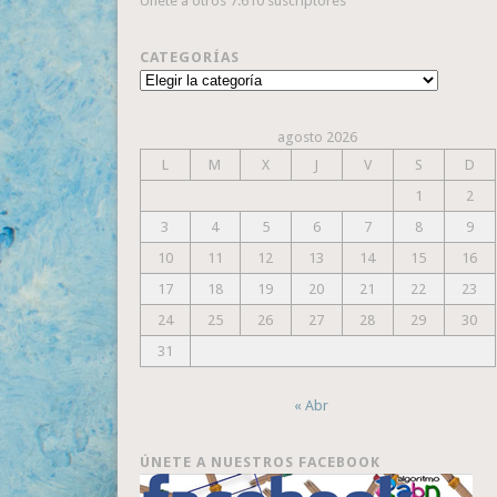
Únete a otros 7.610 suscriptores
CATEGORÍAS
Categorías
agosto 2026
L
M
X
J
V
S
D
1
2
3
4
5
6
7
8
9
10
11
12
13
14
15
16
17
18
19
20
21
22
23
24
25
26
27
28
29
30
31
« Abr
ÚNETE A NUESTROS FACEBOOK