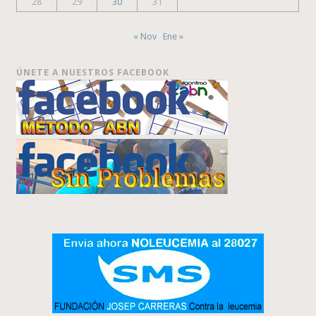
28
29
30
31
« Nov
Ene »
ÚNETE A NUESTROS FACEBOOK