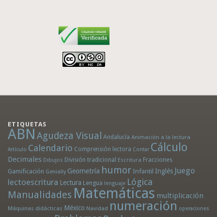
ETIQUETAS
ABN
Agudeza Visual
Andalucía
Animación a la lectura
Cálculo
Calendario
Comprensión lectora
Artículo
Contar
Decimales
División tradicional
Fracciones
Dibujos
Escritura
humor
Juego
Geometría
Infantil
Inglés
Gamificación
Genially
Lógica
lectoescritura
Lectura
Lengua
lenguaje
Matemáticas
Manualidades
multiplicación
numeración
México
Máquinas didácticas
Navidad
operaciones