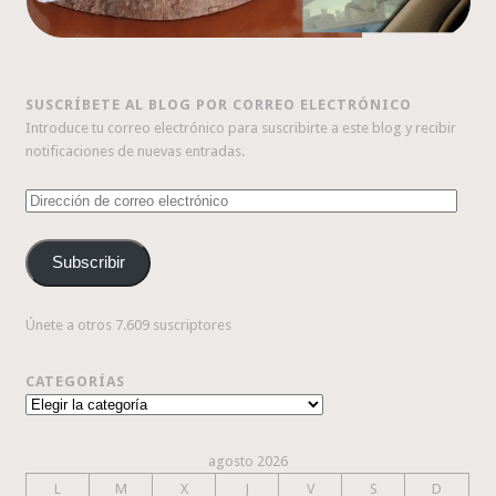
SUSCRÍBETE AL BLOG POR CORREO ELECTRÓNICO
Introduce tu correo electrónico para suscribirte a este blog y recibir
notificaciones de nuevas entradas.
Dirección
de
correo
Subscribir
electrónico
Únete a otros 7.609 suscriptores
CATEGORÍAS
Categorías
agosto 2026
L
M
X
J
V
S
D