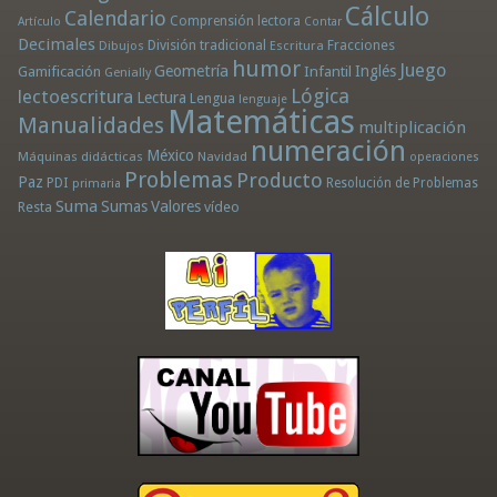
Cálculo
Calendario
Comprensión lectora
Artículo
Contar
Decimales
División tradicional
Fracciones
Dibujos
Escritura
humor
Juego
Geometría
Infantil
Inglés
Gamificación
Genially
Lógica
lectoescritura
Lectura
Lengua
lenguaje
Matemáticas
Manualidades
multiplicación
numeración
México
Máquinas didácticas
Navidad
operaciones
Problemas
Producto
Paz
PDI
Resolución de Problemas
primaria
Suma
Sumas
Valores
Resta
vídeo