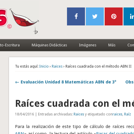
to-Escritura
Máquinas Didácticas
Imágenes
Más
Con
Tu estás aquí:
Inicio
›
Raices
› Raíces cuadrada con el método ABN II
← Evaluación Unidad 8 Matemáticas ABN de 3º
Obs
Raíces cuadrada con el m
18/04/2016 | Entradas archivadas:
Raices
y etiquetado con
raices
,
Raíz
Para la realización de este tipo de cálculo de raíces r
ABN
» así como la lectura del artículo «
Pasar del cuadrado