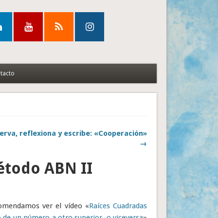
tacto
erva, reflexiona y escribe: «Cooperación»
→
étodo ABN II
ecomendamos ver el vídeo «
Raíces Cuadradas
 de un número a otro superior, o viceversa
»