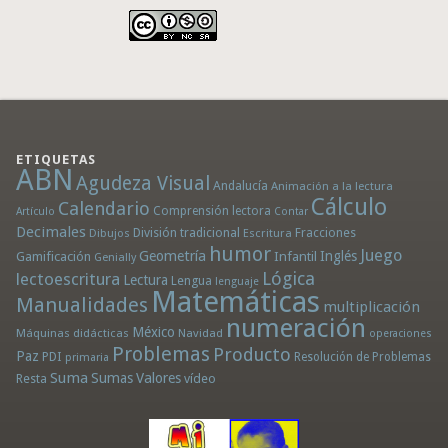
ETIQUETAS
ABN
Agudeza Visual
Andalucía
Animación a la lectura
Cálculo
Calendario
Comprensión lectora
Artículo
Contar
Decimales
División tradicional
Fracciones
Dibujos
Escritura
humor
Juego
Geometría
Infantil
Inglés
Gamificación
Genially
Lógica
lectoescritura
Lectura
Lengua
lenguaje
Matemáticas
Manualidades
multiplicación
numeración
México
Máquinas didácticas
Navidad
operaciones
Problemas
Producto
Paz
PDI
Resolución de Problemas
primaria
Suma
Sumas
Valores
Resta
vídeo