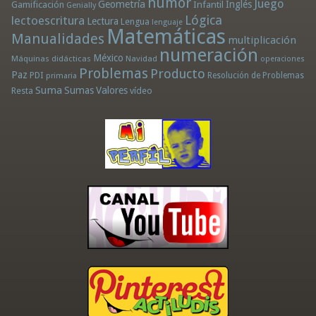
humor
Juego
Geometría
Infantil
Inglés
Gamificación
Genially
Lógica
lectoescritura
Lectura
Lengua
lenguaje
Matemáticas
Manualidades
multiplicación
numeración
México
Máquinas didácticas
Navidad
operaciones
Problemas
Producto
Paz
PDI
Resolución de Problemas
primaria
Suma
Sumas
Valores
Resta
vídeo