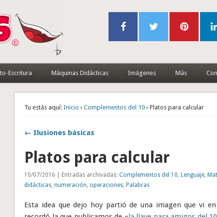
to-Escritura
Máquinas Didácticas
Imágenes
Más
Con
Tu estás aquí:
Inicio
›
Complementos del 10
› Platos para calcular
← Ilusiones básicas
Platos para calcular
10/07/2016 | Entradas archivadas:
Complementos del 10
,
Lenguaje
,
Mat
didácticas
,
numeración
,
operaciones
,
Palabras
Esta idea que dejo hoy partió de una imagen que vi en
recordó la que publicamos de «
la llave para amigos del 1