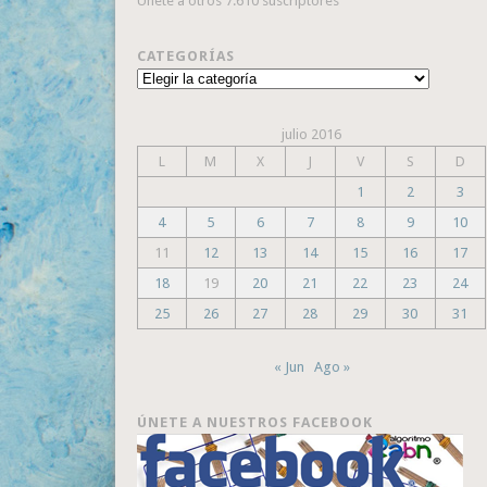
Únete a otros 7.610 suscriptores
CATEGORÍAS
Categorías
julio 2016
L
M
X
J
V
S
D
1
2
3
4
5
6
7
8
9
10
11
12
13
14
15
16
17
18
19
20
21
22
23
24
25
26
27
28
29
30
31
« Jun
Ago »
ÚNETE A NUESTROS FACEBOOK