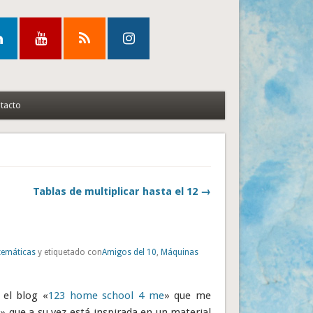
tacto
Tablas de multiplicar hasta el 12 →
emáticas
y etiquetado con
Amigos del 10
,
Máquinas
 el blog «
123 home school 4 me
» que me
0
» que a su vez está inspirada en un material