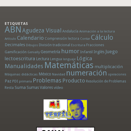
ETIQUETAS
ABN
Agudeza Visual
Andalucía
Animación a la lectura
Cálculo
Calendario
Comprensión lectora
Artículo
Contar
Decimales
División tradicional
Fracciones
Dibujos
Escritura
humor
Juego
Geometría
Infantil
Inglés
Gamificación
Genially
Lógica
lectoescritura
Lectura
Lengua
lenguaje
Matemáticas
Manualidades
multiplicación
numeración
México
Máquinas didácticas
Navidad
operaciones
Problemas
Producto
Paz
PDI
Resolución de Problemas
primaria
Suma
Sumas
Valores
Resta
vídeo