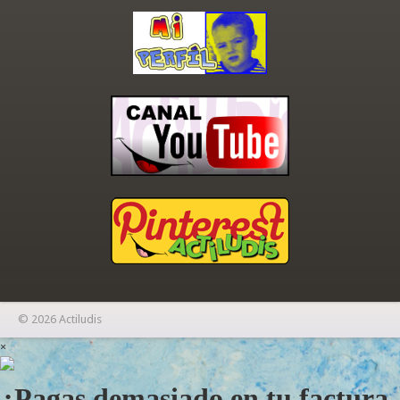
© 2026 Actiludis
×
¿Pagas demasiado en tu factura