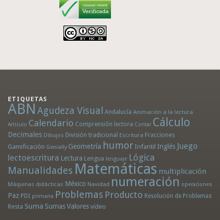
ETIQUETAS
ABN
Agudeza Visual
Andalucía
Animación a la lectura
Cálculo
Calendario
Comprensión lectora
Artículo
Contar
Decimales
División tradicional
Fracciones
Dibujos
Escritura
humor
Juego
Geometría
Infantil
Inglés
Gamificación
Genially
Lógica
lectoescritura
Lectura
Lengua
lenguaje
Matemáticas
Manualidades
multiplicación
numeración
México
Máquinas didácticas
Navidad
operaciones
Problemas
Producto
Paz
PDI
Resolución de Problemas
primaria
Suma
Sumas
Valores
Resta
vídeo