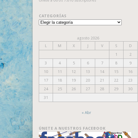
Únete a otros 7.610 suscriptores
CATEGORÍAS
Categorías
agosto 2026
L
M
X
J
V
S
D
1
2
3
4
5
6
7
8
9
10
11
12
13
14
15
16
17
18
19
20
21
22
23
24
25
26
27
28
29
30
31
« Abr
ÚNETE A NUESTROS FACEBOOK