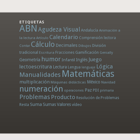
ETIQUETAS
ABN
Agudeza Visual
Andalucía
Animación a
Calendario
la lectura
Comprensión lectora
Artículo
Cálculo
Decimales
División
Dibujos
Contar
tradicional
Fracciones
Gamificación
Escritura
Genially
humor
Juego
Geometría
Infantil
Inglés
Lógica
lectoescritura
Lectura
Lengua
lenguaje
Matemáticas
Manualidades
multiplicación
México
Máquinas didácticas
Navidad
numeración
Paz
PDI
operaciones
primaria
Problemas
Producto
Resolución de Problemas
Suma
Sumas
Valores
Resta
vídeo