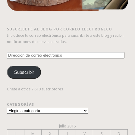
SUSCRÍBETE AL BLOG POR CORREO ELECTRÓNICO
Introduce tu correo electrónico para suscribirte a este blog y recibir
notificaciones de nuevas entradas.
Dirección
de
correo
Subscribir
electrónico
Únete a otros 7.610 suscriptores
CATEGORÍAS
Categorías
julio 2016
L
M
X
J
V
S
D