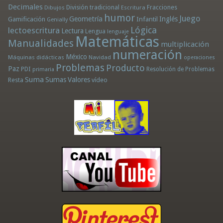
Decimales
División tradicional
Fracciones
Dibujos
Escritura
humor
Juego
Geometría
Infantil
Inglés
Gamificación
Genially
Lógica
lectoescritura
Lectura
Lengua
lenguaje
Matemáticas
Manualidades
multiplicación
numeración
México
Máquinas didácticas
Navidad
operaciones
Problemas
Producto
Paz
PDI
Resolución de Problemas
primaria
Suma
Sumas
Valores
Resta
vídeo